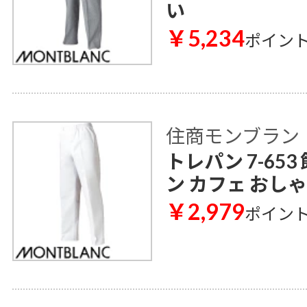
い
￥5,234
ポイン
住商モンブラン
トレパン 7-65
ン カフェ おし
￥2,979
ポイン