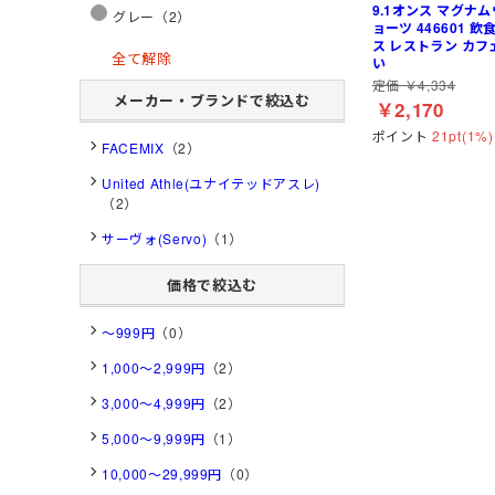
9.1オンス マグナ
グレー（2）
ョーツ 446601 
ス レストラン カフ
全て解除
い
定価 ￥4,334
メーカー・ブランドで絞込む
￥2,170
ポイント
21pt(1%)
FACEMIX
（2）
United Athle(ユナイテッドアスレ)
（2）
サーヴォ(Servo)
（1）
価格で絞込む
～999円
（0）
1,000～2,999円
（2）
3,000～4,999円
（2）
5,000～9,999円
（1）
10,000～29,999円
（0）