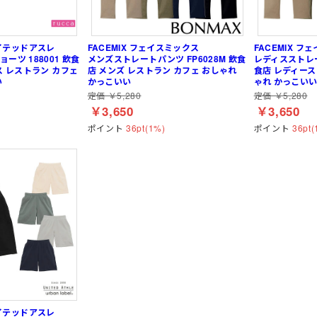
ジャージ
防寒
耐熱・耐火手袋
大きいサイズ
大きいサイズ
制電
作業ベルト・作業エプロン
保護帽収納用品
熱中症対策グッ
 ユナイテッドアスレ
FACEMIX フェイスミックス
FACEMIX フ
ーツ 188001 飲食
メンズストレートパンツ FP6028M 飲食
レディスストレー
ス レストラン カフェ
店 メンズ レストラン カフェ おしゃれ
食店 レディース
ルバンド
イヤーウォーマー
ポロシャツ (長袖)
アームカバー
電気設備用
農業
KAZEN(カゼン)
フェイスウォー
Tシャツ (半袖)
レッグカバー
炉前・溶接作業
水産・漁業
セブンユニフォ
い
かっこいい
ゃれ かっこい
定価 ￥5,280
定価 ￥5,280
レッグウォーマー
ジップアップシャツ (半袖)
タオル
自転車・バイク
自動車関連業
ボンユニ(ボストン商会)
アームウォーマ
ジップアップシャツ
バッグ
熱中症対策 (遮熱
品質管理用
FACEMIX(ボン
￥3,650
￥3,650
袖)
(秋冬・通年) ワークシャツ (半袖)
ベルト
通気孔なし
小ロット
アイトス（AITOZ）
(秋冬・通年) ワ
防寒ウォーマー
軽量
レディース・キ
桑和(SOWA)
ポイント
36pt(1%)
ポイント
36pt(
雨だれ防止溝
ベーカリー・パン屋向け
高機能
和食・割烹向け
 ユナイテッドアスレ