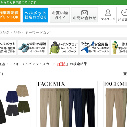
ットなども取り揃えています
在庫
ト
1種)
手)
飲食店ユニフォーム>パンツ・スカート
ブルゾン
(秋冬・通年) パンツ・スラックス
(通年) 半袖シャツ
シールドヘルメット
スニーカータイプ
オーバーオール・サロペット
ハーネス型 (1丁掛け 第2種)
純綿軍手
シャツ・ブラウス
(解除)
] の検索結果
パンツ
(秋冬・通年) 上
(通年) 長袖シャ
前方つば付き
ローカット・短
パンツ・ズボン
ハーネス型 (2丁掛
混紡軍手 (コンボ
パンツ・スカー
 (ロング)
グ
(秋冬・通年) サロペット
(通年) ソックス
野球帽タイプ
長靴・ゴム長・レインブーツ
レインコート
ハーネス型 (ランヤード・ロープ)
滑り止め軍手 (ビニボツ)
サロンエプロン
防寒ウェア
(冬用) 半袖シャ
軽作業帽
サンダル
レインシューズ
胴ベルト型 (1丁
滑り止めなし軍
帽子・キャップ
件)
並
即納
 (ショート)
履き）
ド・ロープ類)
(冬用) タイツ・スパッツ (七分丈)
折りたたみタイプ
インソール
上着・ジャケット
フック・パッド等付属品
13ゲージ軍手 (薄手)
和風エプロン・前掛
(冬用) タイツ・
紙帽子
オーバーシュー
傾斜面用 (ワー
火元作業用軍手
和風小物・履物
学童・幼児用
セーフティーブロック
スウェット・パーカー・トレーナー
大きいサイズ
親綱・関連用品 
ブルゾン・ジャ
(安全ブロック)
まも
防寒コート
(春夏) パンツ・スラックス
(夏用) 長袖シャツ
ライナー (スチロール)
幅広タイプ(4E)
通学、通勤、自転車
人造皮革手袋 (合皮)
パンツ
防寒ベスト
(春夏) 上下セッ
(夏用) タイツ・
内装 (着装体)
JIS規格
現場作業・農業
背抜き手袋
オーバーオール
レーザー保護メガネ
安全ベスト・タ
 (ロング)
型)
防寒スーツ（上下セット）
(春夏) サロペット
(夏用) ソックス
ステッカー
耐滑性
レディース・キッズ
ゴム手袋・ビニール手袋
衛生帽子(キャップタイプ)
防寒シャツ
高視認性安全服
防災面 (フェイス
耐熱性
使い捨て手袋 (
衛生帽子(ケープ
胸章・ワッペン
腕章
保護メガネ