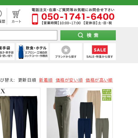
処分市（仕入れ過ぎてしまった商品を大特価セール）
下セット
ツ
靴タイプ
け 第1種)
ー)
ト
電熱小物
(秋冬・通年) デニム作業着
(通年) タイツ・スパッツ (七分丈)
全周つば付き
地下足袋
ポンチョ
ハーネス型 (2丁掛け 第2種)
特紡軍手 (トクボー)
厨房シューズ・調理長靴・サンダル
ツ
掛け)
手
・三角巾
トレーナー
(通年) 長袖シャツ
乗車兼用
紐なし（スリッポン）
レインスーツ（上下セット）
胴ベルト型 (2丁掛け)
7ゲージ軍手 (厚手)
ネクタイ・スカーフ
び替え:
更新日順
新着順
価格が安い順
価格が高い順
可能な墜落静止用器具特集！
スパッツ (ロング)
ズ
クポジショニング)
・アクセサリー
(冬用) 上下セット
熱中症対策ヘルメット
紳士靴
柱上用 (ワークポジショニング)
アウトドア用軍手
和帽子
(ロリップ等)
ンパー
オーダーヘルメット (名入れ印刷)
納期の早い墜落制止用器具特集
空調服
る君のお得情報メディア
ト
スパッツ (ショート)
防寒つなぎ
(春夏) デニム作業着
(夏用) タイツ・スパッツ (七分丈)
シールド・バイザー
JSAA規格
釣り
コーディング手袋
子供給食衣
スキ
工具差し・収納用品
シールド)
使い切り手袋)
付き)
防寒サロペット
鳶服
保護面・ゴーグル
耐踏抜き
耐切創手袋
衛生帽子(ショートタイプ)
防災面 (フェイスシールド)