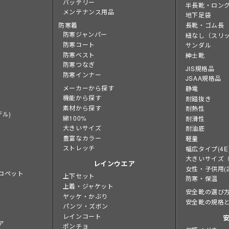
バッテリー
半長靴・ロン
メンテナンス用品
地下足袋
長靴・ゴム長
防寒着
防寒ジャンパー
紐なし（スリ
防寒コート
サンダル
防寒ベスト
紳士靴
防寒つなぎ
JIS規格品
防寒インナー
JSAA規格品
メーカーから探す
静電
機能から探す
耐踏抜き
素材から探す
耐熱性
ル)
綿100%
耐滑性
大きいサイズ
耐油底
豊富なカラー
軽量
ストレッチ
幅広タイプ(4E
大きいサイズ（2
レインウエア
女性・子供用(2
ロペット
上下セット
防寒・保温
上着・ジャケット
安全靴の選び
ヤッケ・かぶり
安全靴の規格
パンツ・ズボン
レインコート
ア
ポンチョ