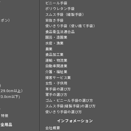
グ
ビニール手袋
ポリウレタン手袋
スムス手袋（縫製手袋）
ッポン）
背抜き手袋
使いきり手袋（使い捨て手袋）
食品衛生法適合品
園芸・造園業
水産・漁業
農業
食品加工業
運輸・物流業
自動車関連業
介護・福祉業
接客サービス業
女性・子供用
)
革手袋の選び方
9.0cm以上）
軍手の選び方
3.0cm以下)
ゴム・ビニール手袋の選び方
スムス手袋(縫製手袋)の選び方
方
使いきり手袋の選び方
と特徴
インフォメーション
安全用品
会社概要