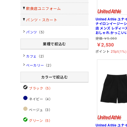
ガーデンウェア
軽量
耐薬品・耐溶剤
ヘアネット
マスク
クリーンルーム用品
飲食店ユニフォーム
特殊手袋
United Athle
パンツ・スカート
ナイロンイージーショ
店 メンズ レディー
小物
ポロシャツ・Tシャツ等
小物
特徴・機能
特徴・用途から探す
メーカー・おすすめ業種か
ヘッドキャップ
ポロシャツ (半袖)
ネッククーラー・クー
工事用・建設土木用
園芸・造園業
住商モンブラン
パンツ
（5）
おしゃれ かっこい
ら探す
定価 ￥5,060
腹巻
アロハシャツ
サポーター
防災用・消防用
運輸・物流業
チトセ(arbe)
業種で絞込む
￥2,530
(春夏) ワークシャツ (長
帽子・キャップ
通気孔あり
接客サービス業
Lee
ポイント
25pt(1%)
薬品対応
ウェイター向け
カフェ
（2）
ベーカリー
（2）
カラーで絞込む
ブラック（5）
ネイビー（4）
ベージュ（3）
グリーン（5）
United Athle