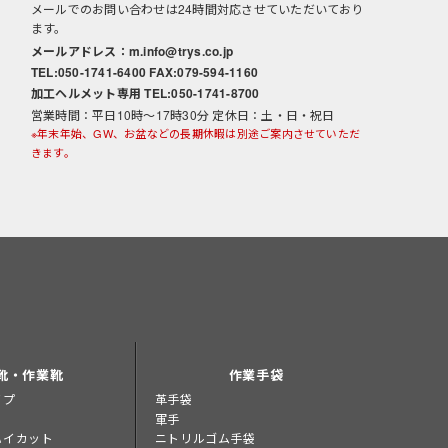
メールでのお問い合わせは24時間対応させていただいており
ます。
な
メールアドレス：m.info@trys.co.jp
TEL:050-1741-6400 FAX:079-594-1160
加工ヘルメット専用 TEL:050-1741-8700
営業時間：平日10時～17時30分 定休日：土・日・祝日
※年末年始、GW、お盆などの長期休暇は別途ご案内させていただ
きます。
靴・作業靴
作業手袋
イプ
革手袋
軍手
ハイカット
ニトリルゴム手袋