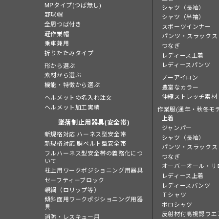
MPタイプ(つば無し)
シャツ（長袖）
野球帽
シャツ（半袖）
全周つば付き
スポーツインナー
軽作業帽
パンツ・スラックス
乗車兼用
つなぎ
折りたたみタイプ
レディース上着
レディースパンツ
形から選ぶ
素材から選ぶ
ノーアイロン
機能・特徴から選ぶ
豊富なカラー
伸縮ストレッチ素材
ヘルメットの名入れ注文
ヘルメット加工実績
作業服(通年・秋冬モデ
上着
墜落制止用器具(安全帯)
ジャンパー
新規格対応 ハーネス型安全帯
シャツ（長袖）
新規格対応 胴ベルト型安全帯
パンツ・スラックス
フルハーネス型安全帯の義務化につ
つなぎ
いて
オーバーオール・サ
柱上用ワークポジショニング用器具
レディース上着
セーフティーブロック
レディースパンツ
親綱（ロリップ等）
Ｔシャツ
傾斜面用ワークポジショニング用器
ポロシャツ
具
反射材付高視認ウエ
消防・レスキュー用