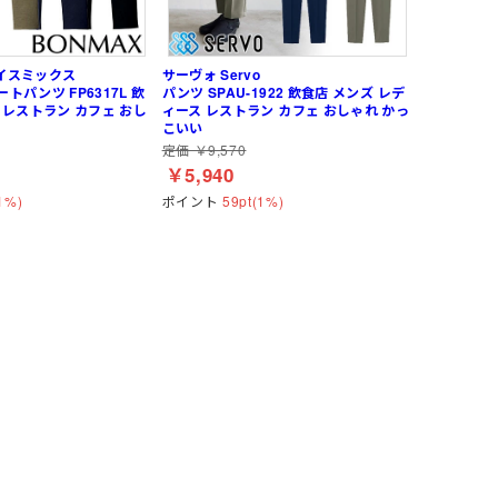
レディース
女性・子供用
低発塵・クリーンルーム用手袋
ズ
ェイスミックス
サーヴォ Servo
トパンツ FP6317L 飲
パンツ SPAU-1922 飲食店 メンズ レデ
 レストラン カフェ おし
ィース レストラン カフェ おしゃれ かっ
マー
ーム
ネックウォーマー
Tシャツ (長袖)
ヘッドキャップ
狭所作業
食品加工業
サーヴォ(Servo)
い
こいい
定価 ￥9,570
ー
 (長袖)
)
マックス)
インナーソックス
(春夏) ワークシャツ (半袖)
マスク
防寒
介護・福祉業
トムス(TOMS)
￥5,940
ークシャツ (長袖)
ッズ用
耐熱・耐候性
CROCS(クロックス)
1%)
ポイント
59pt(1%)
簡単調節
ホテル・旅館向け