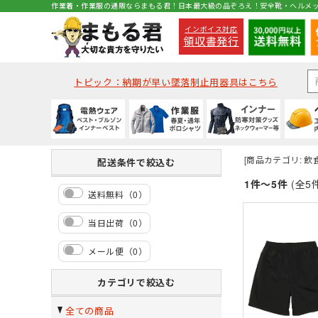
作業着・作業服の通販ならまもる君！日本最大級の品ぞろえ！安全靴・ヘルメ
インボイス対応
領収書発行
トピック：納期が早い墜落制止用器具はこちら
電熱ウェア
秋冬・通年作業服
通年・防寒インナー
種類から探す
種類から探す
種類から探す
墜落静止用器具
軍手
コックコート・エプロン等
ベスト
(秋冬・通年) ジャケッ
(通年) アンダーウェア
クリアバイザータイプ
ハイカットタイプ
つなぎ
ハーネス型 (1丁掛け 第
ラバー軍手 (ゴム張り軍
コックコート
[商品カテゴリ: 
配送条件で絞込む
バッテリーセット
(秋冬・通年) つなぎ
(通年) タイツ・スパッツ
MPタイプ (つばなし)
ブーツ・半長靴・ロン
ヤッケ・かぶり
ハーネス型 (本体のみ)
化学繊維軍手
胸当てエプロン
1件～5件
(全5
送料無料（0）
作業服の刺繍加工
(冬用) タイツ・スパッツ
キャディー帽
ルームシューズ（室内
レインハット
胴ベルト型 (ランヤー
10ゲージ軍手 (薄手)
作務衣・ジンベイ
当日出荷（0）
(冬用) 防寒ソックス
レディース
消防・レスキュー用
Tシャツ・カットソー
メール便（0）
防寒着
春夏作業服
夏用インナー
ヘルメット関連商品
特徴・機能
特徴・用途から探す
手袋
食品衛生白衣
安全保護具
防寒ジャンバー
(春夏) ジャケット
(夏用) 半袖シャツ
耳紐・あご紐
静電
登山用
革手袋
白衣(セパレート)
保護メガネ
カテゴリで絞込む
防寒パンツ
(春夏) つなぎ
(夏用) タイツ・スパッツ
帽章
耐油底
レジャー・アウトドア
スムス手袋 (縫製手袋)
衛生帽子(キャスケット
溶接面
全ての商品