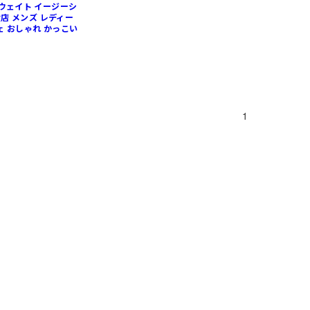
ムウェイト イージーシ
飲食店 メンズ レディー
ェ おしゃれ かっこい
1