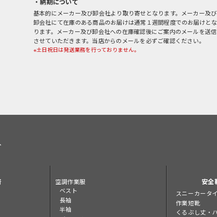
・納期について
基本的にメーカー及び卸会社より取り寄せとなります。メーカー及び
卸会社にて在庫のある商品のお届けは通常１週間程度でのお届けと
ります。メーカー及び卸会社への在庫確認後にご案内のメールを送信
させていただきます。当店からのメールを必ずご確認ください。
※土日祝日は発送業務を行っておりません。
へ
着
安全
空調作業服
ベスト
スニーカータ
長袖
作業短靴
半袖
くるぶし丈・