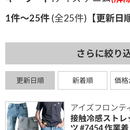
1件～25件
(全25件)
【更新日
さらに絞り
更新日順
新着順
価格
アイズフロンティア 
接触冷感ストレ
ツ #7454 作業