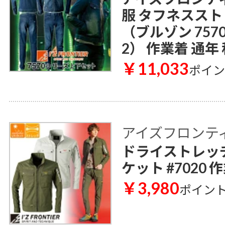
服 タフネススト
（ブルゾン 757
2） 作業着 通年
￥11,033
ポイ
アイズフロンティア 
ドライストレッ
ケット #7020 
￥3,980
ポイン