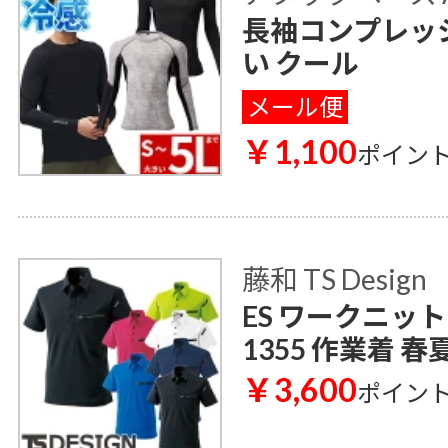
長袖コンプレッショ
い クール
メール便
￥1,100
ポイン
藤和 TS Design
ES ワークニッ
1355 作業着 春
￥3,600
ポイン