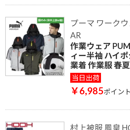
プーマ ワークウェ
AR
作業ウェア PU
ィー半袖 ハイポジ
業着 作業服 春夏
当日出荷
￥6,985
ポイン
村上被服 鳳皇 H