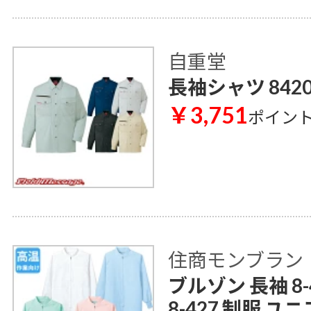
自重堂
長袖シャツ 842
￥3,751
ポイン
住商モンブラン
ブルゾン 長袖 8-4
8-427 制服 