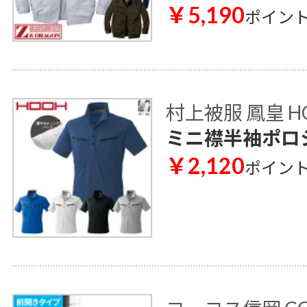
￥5,190
ポイン
村上被服 鳳皇 H
ミニ襟半袖ポロシ
￥2,120
ポイン