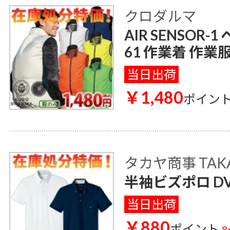
クロダルマ
AIR SENSOR-
61 作業着 作業
当日出荷
￥1,480
ポイン
タカヤ商事 TAK
半袖ビズポロ DV
当日出荷
￥880
ポイント
8