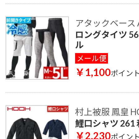
アタックベース AT
ロングタイツ 56
ル
メール便
￥1,100
ポイン
村上被服 鳳皇 H
鯉口シャツ 26
￥2,230
ポイン