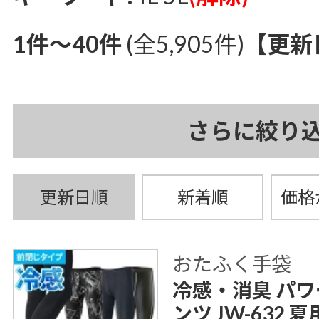
1件～40件
(全5,905件)
【更新
さらに絞り
更新日順
新着順
価格
おたふく手袋
冷感・消臭 パワ
ンツ JW-632 