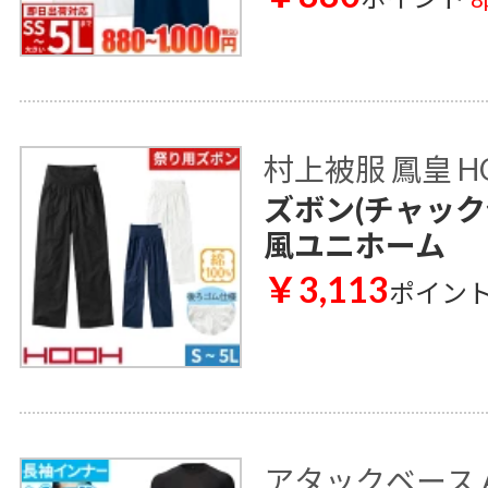
村上被服 鳳皇 H
ズボン(チャック付
風ユニホーム
￥3,113
ポイン
アタックベース AT