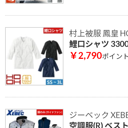
村上被服 鳳皇 H
鯉口シャツ 330
￥2,790
ポイン
ジーベック XEB
空調服(R) ベス