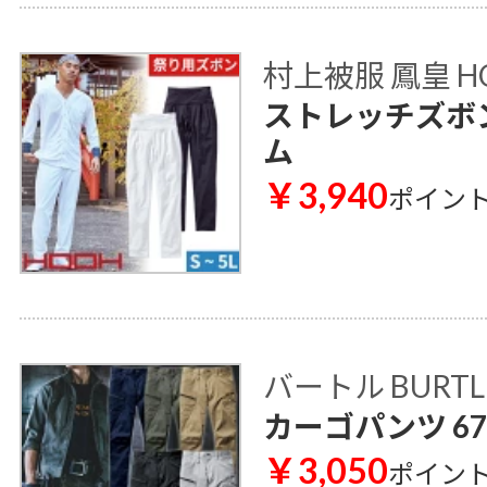
村上被服 鳳皇 H
ストレッチズボン
ム
￥3,940
ポイン
バートル BURTL
カーゴパンツ 67
￥3,050
ポイン