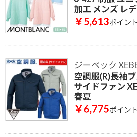
加工 メンズ レ
￥5,613
ポイン
ジーベック XEB
空調服(R)長袖
サイドファン XE
春夏
￥6,775
ポイン