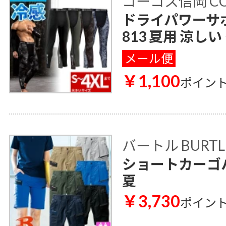
コーコス信岡 CO
ドライパワーサポ
813 夏用 涼しい
メール便
￥1,100
ポイン
バートル BURTL
ショートカーゴパン
夏
￥3,730
ポイン