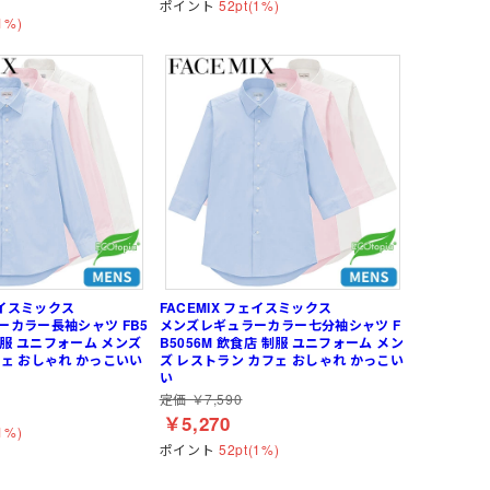
ポイント
52pt(1%)
1%)
ェイスミックス
FACEMIX フェイスミックス
ーカラー長袖シャツ FB5
メンズレギュラーカラー七分袖シャツ F
 制服 ユニフォーム メンズ
B5056M 飲食店 制服 ユニフォーム メン
ェ おしゃれ かっこいい
ズ レストラン カフェ おしゃれ かっこい
い
定価 ￥7,590
￥5,270
1%)
ポイント
52pt(1%)