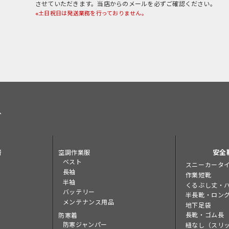
させていただきます。当店からのメールを必ずご確認ください。
※土日祝日は発送業務を行っておりません。
へ
着
安全
空調作業服
ベスト
スニーカータ
長袖
作業短靴
半袖
くるぶし丈・
バッテリー
半長靴・ロン
メンテナンス用品
地下足袋
長靴・ゴム長
防寒着
防寒ジャンパー
紐なし（スリ