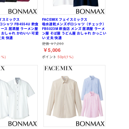
レディース
女性・子供用
低発塵・クリーンルーム用手袋
ズ
ェイスミックス
FACEMIX フェイスミックス
シャツ FB4554U 飲食
吸水速乾メンズポロシャツ（チェック）
ィース 居酒屋 ラーメン屋
FB5023M 飲食店 メンズ 居酒屋 ラーメ
マー
ーム
ネックウォーマー
Tシャツ (長袖)
ヘッドキャップ
狭所作業
食品加工業
サーヴォ(Servo)
 おしゃれ かわいい 可愛
ン屋 そば屋 うどん屋 おしゃれ かっこい
丈夫 快適
い 丈夫 快適
ー
 (長袖)
)
マックス)
インナーソックス
(春夏) ワークシャツ (半袖)
マスク
防寒
介護・福祉業
トムス(TOMS)
定価 ￥7,260
ークシャツ (長袖)
ッズ用
耐熱・耐候性
CROCS(クロックス)
￥5,006
1%)
ポイント
50pt(1%)
簡単調節
ホテル・旅館向け