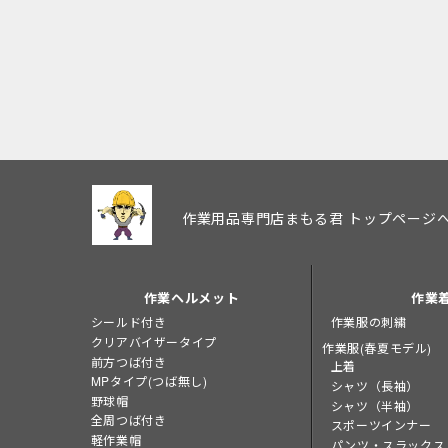
作業用品専門店まもる君 トップページ
作業ヘルメット
作業
シールド付き
作業服の刺繍
クリアバイザータイプ
作業服(春夏モデル)
前方つば付き
上着
MPタイプ(つば無し)
シャツ（長袖）
野球帽
シャツ（半袖）
全周つば付き
スポーツインナー
軽作業帽
パンツ・スラックス