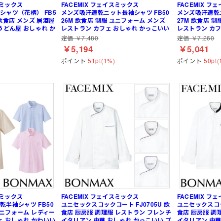
スミックス
FACEMIX フェイスミックス
FACEMIX フ
シャツ（花柄） FB5
メンズ吸汗速乾ニット長袖シャツ FB50
メンズ吸汗速乾ニ
M 飲食店 メンズ 居酒屋
26M 飲食店 制服 ユニフォーム メンズ
27M 飲食店 
うどん屋 おしゃれ か
レストラン カフェ おしゃれ かっこいい
レストラン カフ
定価 ￥7,480
定価 ￥7,260
￥5,194
￥5,041
ポイント
51pt(1%)
ポイント
50pt(
スミックス
FACEMIX フェイスミックス
FACEMIX フ
半袖シャツ FB50
ユニセックスコックコート FJ0705U 飲
ユニセックスコッ
 ユニフォーム レディー
食店 厨房服 調理服 レストラン フレンチ
食店 厨房服 調
ェ おしゃれ かわいい
イタリアン 中華 おしゃれ かっこいい プ
イタリアン 中華