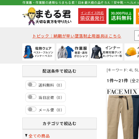
作業着・作業服の通販ならまもる君！日本最大級の品ぞろえ！安全靴・ヘルメ
インボイス対応
領収書発行
トピック：納期が早い墜落制止用器具はこちら
電熱ウェア
秋冬・通年作業服
通年・防寒インナー
種類から探す
種類から探す
種類から探す
墜落静止用器具
軍手
コックコート・エプロン等
ベスト
(秋冬・通年) ジャケッ
(通年) アンダーウェア
クリアバイザータイプ
ハイカットタイプ
つなぎ
ハーネス型 (1丁掛け 第
ラバー軍手 (ゴム張り軍
コックコート
[キーワード: 4L 5
配送条件で絞込む
バッテリーセット
(秋冬・通年) つなぎ
(通年) タイツ・スパッツ
MPタイプ (つばなし)
ブーツ・半長靴・ロン
ヤッケ・かぶり
ハーネス型 (本体のみ)
化学繊維軍手
胸当てエプロン
1件～21件
(全2
送料無料（0）
作業服の刺繍加工
(冬用) タイツ・スパッツ
キャディー帽
ルームシューズ（室内
レインハット
胴ベルト型 (ランヤー
10ゲージ軍手 (薄手)
作務衣・ジンベイ
当日出荷（0）
(冬用) 防寒ソックス
レディース
消防・レスキュー用
Tシャツ・カットソー
メール便（0）
防寒着
春夏作業服
夏用インナー
ヘルメット関連商品
特徴・機能
特徴・用途から探す
手袋
食品衛生白衣
安全保護具
防寒ジャンバー
(春夏) ジャケット
(夏用) 半袖シャツ
耳紐・あご紐
静電
登山用
革手袋
白衣(セパレート)
保護メガネ
カテゴリで絞込む
防寒パンツ
(春夏) つなぎ
(夏用) タイツ・スパッツ
帽章
耐油底
レジャー・アウトドア
スムス手袋 (縫製手袋)
衛生帽子(キャスケット
溶接面
全ての商品