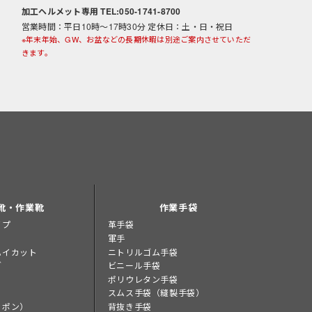
加工ヘルメット専用 TEL:050-1741-8700
営業時間：平日10時～17時30分 定休日：土・日・祝日
※年末年始、GW、お盆などの長期休暇は別途ご案内させていただ
きます。
靴・作業靴
作業手袋
イプ
革手袋
軍手
ハイカット
ニトリルゴム手袋
グ
ビニール手袋
ポリウレタン手袋
スムス手袋（縫製手袋）
ッポン）
背抜き手袋