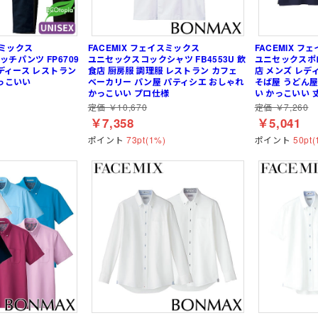
ジャージ
防寒
耐熱・耐火手袋
大きいサイズ
大きいサイズ
制電
作業ベルト・作業エプロン
保護帽収納用品
熱中症対策グッ
スミックス
FACEMIX フェイスミックス
FACEMIX フ
チパンツ FP6709
ユニセックスコックシャツ FB4553U 飲
ユニセックスポロ
レディース レストラン
食店 厨房服 調理服 レストラン カフェ
店 メンズ レデ
ルバンド
イヤーウォーマー
ポロシャツ (長袖)
アームカバー
電気設備用
農業
KAZEN(カゼン)
フェイスウォー
Tシャツ (半袖)
レッグカバー
炉前・溶接作業
水産・漁業
セブンユニフォ
っこいい
ベーカリー パン屋 パティシエ おしゃれ
そば屋 うどん屋
かっこいい プロ仕様
い かっこいい 
レッグウォーマー
ジップアップシャツ (半袖)
タオル
自転車・バイク
自動車関連業
ボンユニ(ボストン商会)
アームウォーマ
ジップアップシャツ
バッグ
熱中症対策 (遮熱
品質管理用
FACEMIX(ボン
定価 ￥10,670
定価 ￥7,260
袖)
(秋冬・通年) ワークシャツ (半袖)
ベルト
通気孔なし
小ロット
アイトス（AITOZ）
(秋冬・通年) ワ
防寒ウォーマー
軽量
レディース・キ
桑和(SOWA)
￥7,358
￥5,041
ポイント
73pt(1%)
ポイント
50pt(
雨だれ防止溝
ベーカリー・パン屋向け
高機能
和食・割烹向け