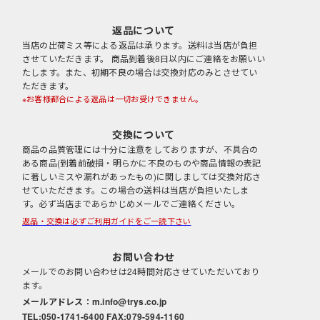
返品について
当店の出荷ミス等による返品は承ります。送料は当店が負担
させていただきます。 商品到着後8日以内にご連絡をお願いい
たします。また、初期不良の場合は交換対応のみとさせてい
ただきます。
※お客様都合による返品は一切お受けできません。
交換について
商品の品質管理には十分に注意をしておりますが、不具合の
ある商品(到着前破損・明らかに不良のものや商品情報の表記
に著しいミスや漏れがあったもの)に関しましては交換対応さ
せていただきます。この場合の送料は当店が負担いたしま
す。必ず当店まであらかじめメールでご連絡ください。
返品・交換は必ずご利用ガイドをご一読下さい
お問い合わせ
メールでのお問い合わせは24時間対応させていただいており
ます。
な
メールアドレス：m.info@trys.co.jp
TEL:050-1741-6400 FAX:079-594-1160