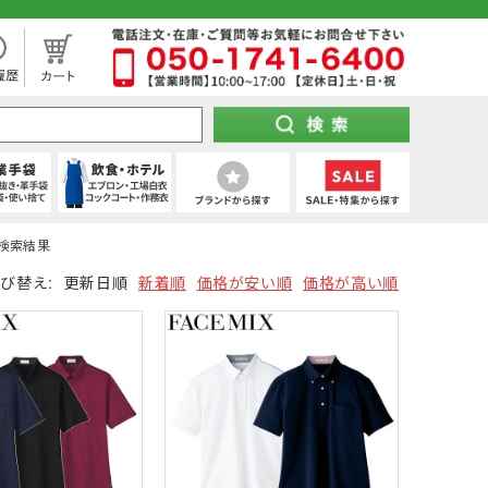
処分市（仕入れ過ぎてしまった商品を大特価セール）
下セット
ツ
靴タイプ
け 第1種)
ー)
ト
の検索結果
電熱小物
(秋冬・通年) デニム作業着
(通年) タイツ・スパッツ (七分丈)
全周つば付き
地下足袋
ポンチョ
ハーネス型 (2丁掛け 第2種)
特紡軍手 (トクボー)
厨房シューズ・調理長靴・サンダル
ツ
掛け)
手
・三角巾
トレーナー
(通年) 長袖シャツ
乗車兼用
紐なし（スリッポン）
レインスーツ（上下セット）
胴ベルト型 (2丁掛け)
7ゲージ軍手 (厚手)
ネクタイ・スカーフ
び替え:
更新日順
新着順
価格が安い順
価格が高い順
可能な墜落静止用器具特集！
スパッツ (ロング)
ズ
クポジショニング)
・アクセサリー
(冬用) 上下セット
熱中症対策ヘルメット
紳士靴
柱上用 (ワークポジショニング)
アウトドア用軍手
和帽子
(ロリップ等)
ンパー
オーダーヘルメット (名入れ印刷)
納期の早い墜落制止用器具特集
空調服
る君のお得情報メディア
ト
スパッツ (ショート)
防寒つなぎ
(春夏) デニム作業着
(夏用) タイツ・スパッツ (七分丈)
シールド・バイザー
JSAA規格
釣り
コーディング手袋
子供給食衣
スキ
工具差し・収納用品
シールド)
使い切り手袋)
付き)
防寒サロペット
鳶服
保護面・ゴーグル
耐踏抜き
耐切創手袋
衛生帽子(ショートタイプ)
防災面 (フェイスシールド)