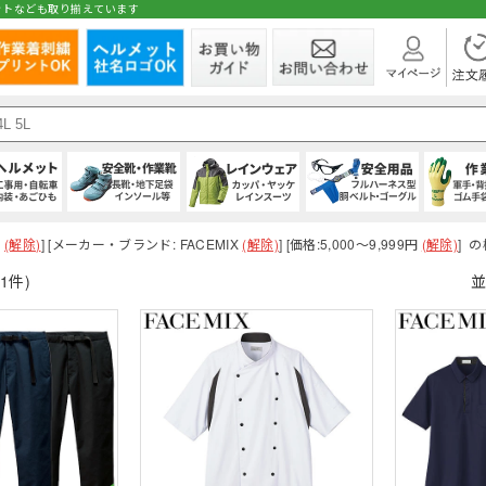
ットなども取り揃えています
在庫
ト
1種)
手)
L
(解除)
] [メーカー・ブランド: FACEMIX
ブルゾン
(秋冬・通年) パンツ・スラックス
(通年) 半袖シャツ
シールドヘルメット
スニーカータイプ
オーバーオール・サロペット
ハーネス型 (1丁掛け 第2種)
純綿軍手
シャツ・ブラウス
(解除)
] [価格:5,000～9,999円
パンツ
(秋冬・通年) 上
(通年) 長袖シャ
前方つば付き
ローカット・短
パンツ・ズボン
ハーネス型 (2丁掛
混紡軍手 (コンボ
パンツ・スカー
(解除)
] 
 (ロング)
グ
(秋冬・通年) サロペット
(通年) ソックス
野球帽タイプ
長靴・ゴム長・レインブーツ
レインコート
ハーネス型 (ランヤード・ロープ)
滑り止め軍手 (ビニボツ)
サロンエプロン
防寒ウェア
(冬用) 半袖シャ
軽作業帽
サンダル
レインシューズ
胴ベルト型 (1丁
滑り止めなし軍
帽子・キャップ
1件)
並
即納
 (ショート)
履き）
ド・ロープ類)
(冬用) タイツ・スパッツ (七分丈)
折りたたみタイプ
インソール
上着・ジャケット
フック・パッド等付属品
13ゲージ軍手 (薄手)
和風エプロン・前掛
(冬用) タイツ・
紙帽子
オーバーシュー
傾斜面用 (ワー
火元作業用軍手
和風小物・履物
学童・幼児用
セーフティーブロック
スウェット・パーカー・トレーナー
大きいサイズ
親綱・関連用品 
ブルゾン・ジャ
(安全ブロック)
まも
防寒コート
(春夏) パンツ・スラックス
(夏用) 長袖シャツ
ライナー (スチロール)
幅広タイプ(4E)
通学、通勤、自転車
人造皮革手袋 (合皮)
パンツ
防寒ベスト
(春夏) 上下セッ
(夏用) タイツ・
内装 (着装体)
JIS規格
現場作業・農業
背抜き手袋
オーバーオール
レーザー保護メガネ
安全ベスト・タ
 (ロング)
型)
防寒スーツ（上下セット）
(春夏) サロペット
(夏用) ソックス
ステッカー
耐滑性
レディース・キッズ
ゴム手袋・ビニール手袋
衛生帽子(キャップタイプ)
防寒シャツ
高視認性安全服
防災面 (フェイス
耐熱性
使い捨て手袋 (
衛生帽子(ケープ
胸章・ワッペン
腕章
保護メガネ