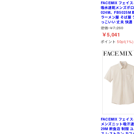
FACEMIX フェイ
吸水速乾メンズポロ
024M、FB5025
ラーメン屋 そば屋 
っこいい 丈夫 快適
定価 ￥7,260
￥5,041
ポイント
50pt(1%)
FACEMIX フェイ
メンズニット吸汗速乾
29M 飲食店 制服
ス レストラン カフ