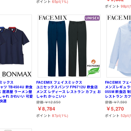
ポイント
65pt(1%)
ポイント
98pt(
スミックス
FACEMIX フェイスミックス
FACEMIX フ
ツ TB4504U 飲食
ユニセックスパンツ FP6712U 飲食店
メンズレギュラ
ス 居酒屋 ラーメン屋
メンズ レディース レストラン カフェ お
055M 飲食店
しゃれ かわいい 可愛
しゃれ かっこいい
レストラン カフ
 快適
定価 ￥12,650
定価 ￥7,590
￥8,784
￥5,270
ポイント
87pt(1%)
ポイント
52pt(