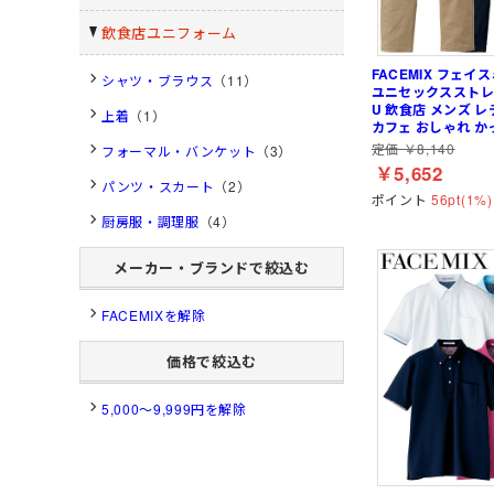
ガーデンウェア
軽量
耐薬品・耐溶剤
ヘアネット
マスク
クリーンルーム用品
飲食店ユニフォーム
特殊手袋
FACEMIX フェイ
シャツ・ブラウス
（11）
ユニセックスストレッ
U 飲食店 メンズ 
小物
ポロシャツ・Tシャツ等
小物
特徴・機能
特徴・用途から探す
メーカー・おすすめ業種か
上着
（1）
ヘッドキャップ
ポロシャツ (半袖)
ネッククーラー・クー
工事用・建設土木用
園芸・造園業
住商モンブラン
カフェ おしゃれ か
ら探す
定価 ￥8,140
フォーマル・バンケット
（3）
腹巻
アロハシャツ
サポーター
防災用・消防用
運輸・物流業
チトセ(arbe)
￥5,652
(春夏) ワークシャツ (長
帽子・キャップ
通気孔あり
接客サービス業
Lee
パンツ・スカート
（2）
ポイント
56pt(1%)
薬品対応
ウェイター向け
厨房服・調理服
（4）
メーカー・ブランドで絞込む
FACEMIXを解除
価格で絞込む
5,000～9,999円を解除