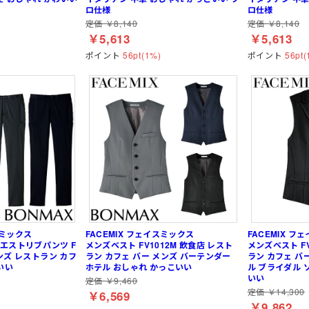
ロ仕様
ロ仕様
定価 ￥8,140
定価 ￥8,140
￥5,613
￥5,613
ポイント
56pt(1%)
ポイント
56pt(
スミックス
FACEMIX フェイスミックス
FACEMIX フ
エストリブパンツ F
メンズベスト FV1012M 飲食店 レスト
メンズベスト FV
メンズ レストラン カフ
ラン カフェ バー メンズ バーテンダー
ラン カフェ バ
いい
ホテル おしゃれ かっこいい
ル ブライダル 
いい
定価 ￥9,460
定価 ￥14,300
￥6,569
￥9,862