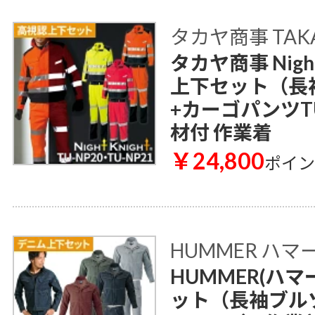
タカヤ商事 TAK
タカヤ商事 Nigh
上下セット（長袖
+カーゴパンツTU
材付 作業着
￥24,800
ポイ
HUMMER ハマ
HUMMER(ハマ
ット（長袖ブルゾ