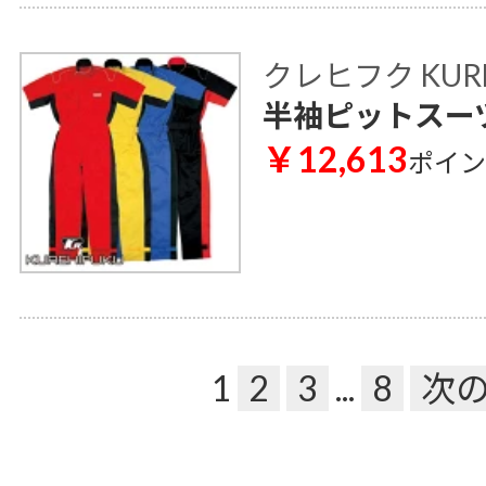
クレヒフク KUR
半袖ピットスーツ 
￥12,613
ポイ
1
2
3
...
8
次