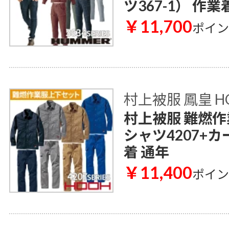
ツ367-1） 作業
￥11,700
ポイ
村上被服 鳳皇 H
村上被服 難燃作
シャツ4207+カ
着 通年
￥11,400
ポイ