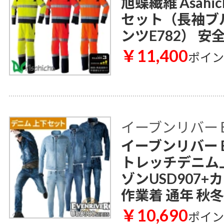
旭蝶繊維 Asahi
セット（長袖ブル
ンツE782） 安
￥11,400
ポイ
イーブンリバー E
イーブンリバー E
トレッチデニム
ゾンUSD907+
作業着 通年 秋冬
￥10,690
ポイ