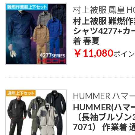
村上被服 鳳皇 H
村上被服 難燃作
シャツ4277+カ
着 春夏
￥11,080
ポイ
HUMMER ハマ
HUMMER(ハマ
（長袖ブルゾン3
7071） 作業着 