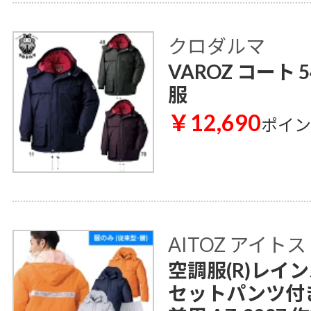
クロダルマ
VAROZ コート 
服
￥12,690
ポイ
AITOZ アイトス
空調服(R)レイ
セットパンツ付き