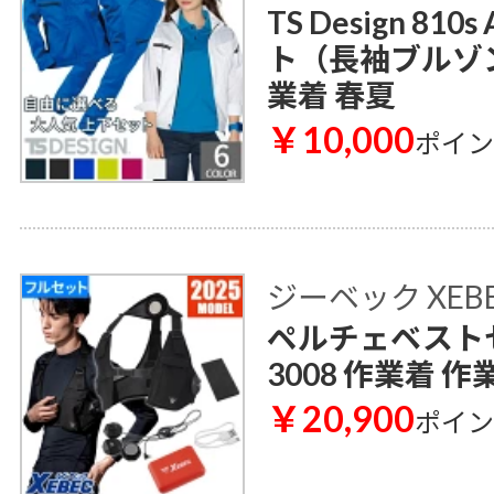
TS Design 810
ト（長袖ブルゾ
業着 春夏
￥10,000
ポイ
ジーベック XEB
ペルチェベストセ
3008 作業着 作
￥20,900
ポイ