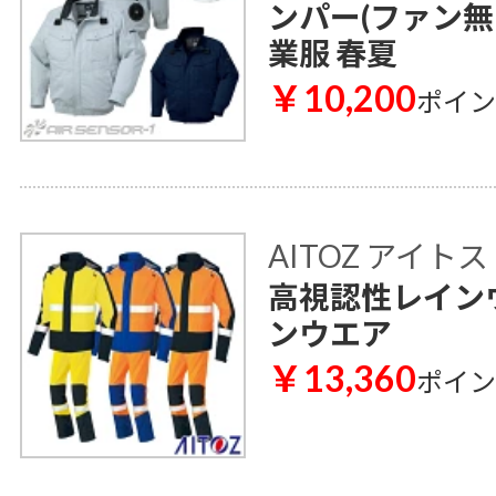
ンパー(ファン無し)
業服 春夏
￥10,200
ポイ
AITOZ アイトス
高視認性レインウェ
ンウエア
￥13,360
ポイ