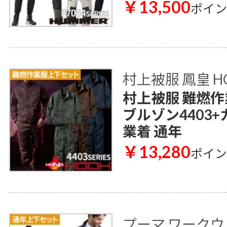
￥13,500
ポイ
村上被服 鳳皇 H
村上被服 難燃作
ブルゾン4403+
業着 通年
￥13,280
ポイ
プーマ ワークウェ