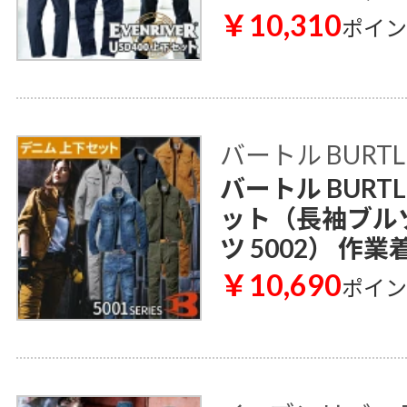
￥10,310
ポイ
バートル BURTL
バートル BURT
ット（長袖ブルゾ
ツ 5002） 作業
￥10,690
ポイ