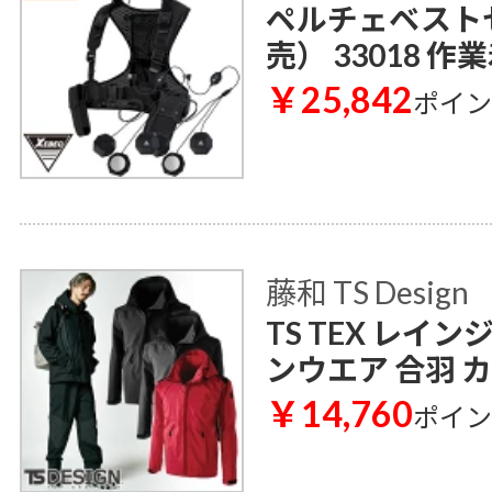
ペルチェベスト
売） 33018 作
￥25,842
ポイ
藤和 TS Design
TS TEX レイン
ンウエア 合羽 
￥14,760
ポイ