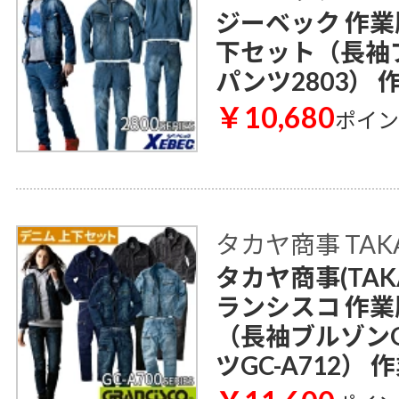
ジーベック 作業
下セット（長袖ブ
パンツ2803） 
￥10,680
ポイ
タカヤ商事 TAK
タカヤ商事(TAKAY
ランシスコ 作業
（長袖ブルゾンG
ツGC-A712） 