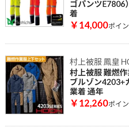
ゴパンツE7806
着
￥14,000
ポイ
村上被服 鳳皇 H
村上被服 難燃作
ブルゾン4203+
業着 通年
￥12,260
ポイ