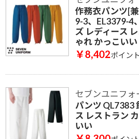
作務衣パンツ[兼用]
9-3、EL3379-
ズ レディース 
ゃれ かっこいい
￥8,402
ポイン
セブンユニフォ
パンツ QL738
ス レストラン 
いい
￥8,300