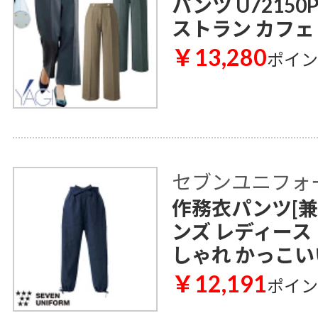
パンツ U72150
ストラン カフェ
￥13,280
ポイ
セブンユニフォ
作務衣パンツ[兼用]
ンズ レディース
しゃれ かっこい
￥12,191
ポイ