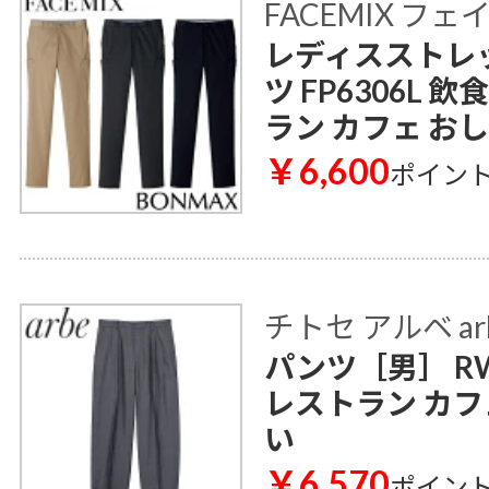
FACEMIX フ
レディスストレ
ツ FP6306L 
ラン カフェ お
￥6,600
ポイン
チトセ アルベ ar
パンツ［男］ RW
レストラン カフ
い
￥6,570
ポイン