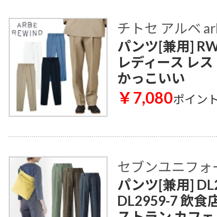
チトセ アルベ ar
パンツ[兼用] RW
レディース レス
かっこいい
￥7,080
ポイン
セブンユニフォ
パンツ[兼用] DL2
DL2959-7 飲
ストラン カフェ