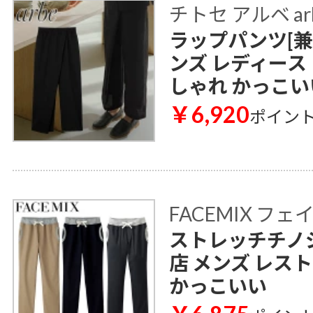
チトセ アルベ ar
ラップパンツ[兼用]
ンズ レディース
しゃれ かっこい
￥6,920
ポイン
FACEMIX フ
ストレッチチノジャ
店 メンズ レス
かっこいい