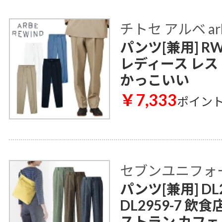
チトセ アルベ ar
パンツ[兼用] RW
レディース レス
かっこいい
￥7,333
ポイン
セブンユニフォ
パンツ[兼用] DL2
DL2959-7 飲
ストラン カフェ