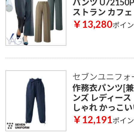
パンツ U72150
ストラン カフェ
￥13,280
ポイ
セブンユニフォ
作務衣パンツ[兼用]
ンズ レディース
しゃれ かっこい
￥12,191
ポイ