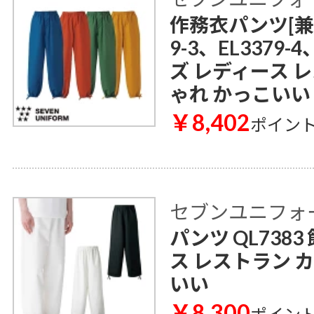
作務衣パンツ[兼用]
9-3、EL3379-
ズ レディース 
ゃれ かっこいい
￥8,402
ポイン
セブンユニフォ
パンツ QL738
ス レストラン 
いい
￥8,300