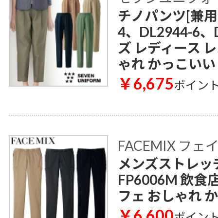
チノパンツ[兼用] D
4、DL2944-6、
ズ レディース 
ゃれ かっこいい
￥6,675
ポイン
FACEMIX フ
メンズストレッ
FP6006M 飲
フェ おしゃれ 
￥6,600
ポイン